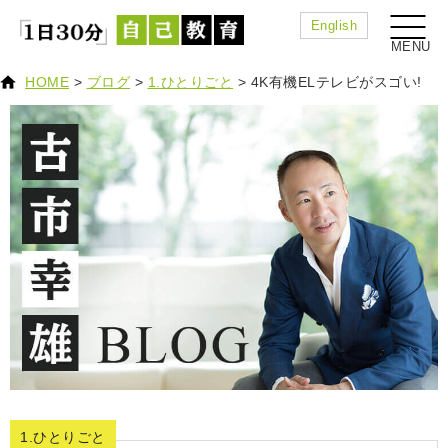
English
HOME
>
ブログ
>
1.ひとりごと
>
4K有機ELテレビがスゴい!
1.ひとりごと