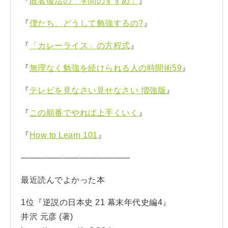
『
敗者復活の「学問のすすめ」
』
『
僕たち、どうして勉強するの?
』
『
「カレーライス」の方程式
』
『
無理なく勉強を続けられる人の時間術59
』
『
テレビを見なさい見せなさい 増強版
』
『
この順番でやれば上手くいく
』
『
How to Learn 101
』
—————————————
最近読んでよかった本
1位『逆説の日本史 21 幕末年代史編4』
井沢 元彦 (著)