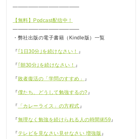
—————————————
【無料】Podcast配信中！
—————————————
・弊社出版の電子書籍（Kindle版）一覧
『
｢1日30分｣を続けなさい！
』
『
｢朝30分｣を続けなさい！
』
『
敗者復活の「学問のすすめ」
』
『
僕たち、どうして勉強するの?
』
『
「カレーライス」の方程式
』
『
無理なく勉強を続けられる人の時間術59
』
『
テレビを見なさい見せなさい 増強版
』