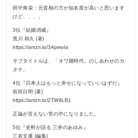
田中角栄・元首相の方が知名度が高いと思います
けど、、、。
3位『結婚消滅』
荒川 和久 (著)
https://amzn.to/3ApewIa
サブタイトルは、「オワ婚時代」のしあわせのカ
タチ。
4位『日本人はもっと幸せになっていいはずだ』
前田日明 (著)
https://amzn.to/2TW8LB1
正論が言えない世の中になりました。
5位『史料が語る 三井のあゆみ』
三井文庫 (編集)