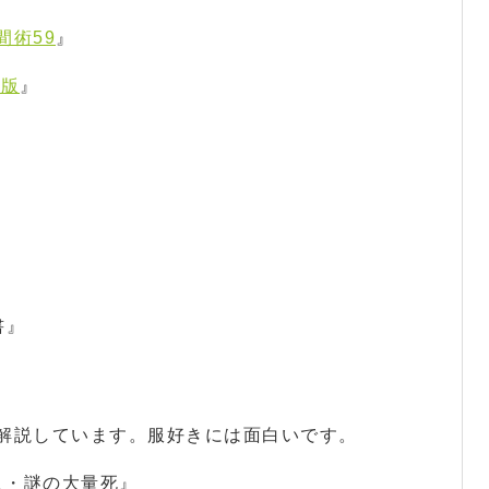
間術59
』
強版
』
書』
解説しています。服好きには面白いです。
人・謎の大量死』