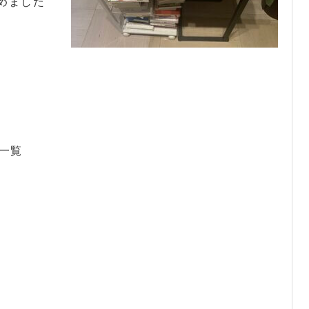
めました
）一覧