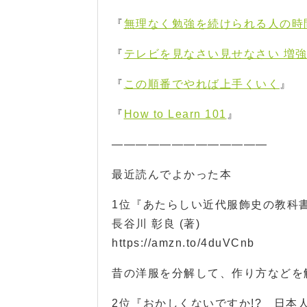
『
無理なく勉強を続けられる人の時
『
テレビを見なさい見せなさい 増
『
この順番でやれば上手くいく
』
『
How to Learn 101
』
—————————————
最近読んでよかった本
1位『あたらしい近代服飾史の教科
長谷川 彰良 (著)
https://amzn.to/4duVCnb
昔の洋服を分解して、作り方などを
2位『おかしくないですか!? 日本