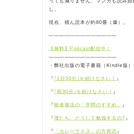
っても減りません。マンガも読み始
し。
現在、積ん読本が約80冊（爆）。
—————————————
【無料】Podcast配信中！
—————————————
・弊社出版の電子書籍（Kindle版
『
｢1日30分｣を続けなさい！
』
『
｢朝30分｣を続けなさい！
』
『
敗者復活の「学問のすすめ」
』
『
僕たち、どうして勉強するの?
』
『
「カレーライス」の方程式
』