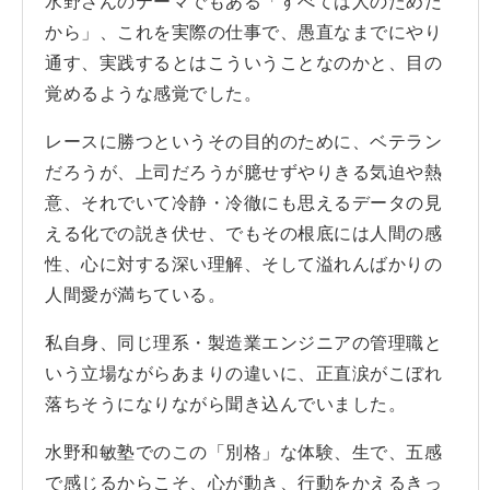
水野さんのテーマでもある「すべては人のためだ
から」、これを実際の仕事で、愚直なまでにやり
通す、実践するとはこういうことなのかと、目の
覚めるような感覚でした。
レースに勝つというその目的のために、ベテラン
だろうが、上司だろうが臆せずやりきる気迫や熱
意、それでいて冷静・冷徹にも思えるデータの見
える化での説き伏せ、でもその根底には人間の感
性、心に対する深い理解、そして溢れんばかりの
人間愛が満ちている。
私自身、同じ理系・製造業エンジニアの管理職と
いう立場ながらあまりの違いに、正直涙がこぼれ
落ちそうになりながら聞き込んでいました。
水野和敏塾でのこの「別格」な体験、生で、五感
で感じるからこそ、心が動き、行動をかえるきっ