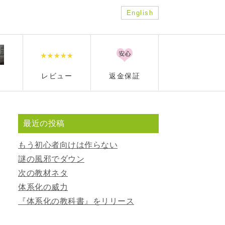
English
レビュー
返金保証
最近の投稿
もう初心者向けは作らない
謎の風邪でダウン
次の教材ネタ
体系化の威力
『体系化の教科書』をリリース