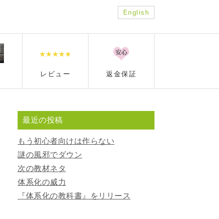
English
レビュー
返金保証
最近の投稿
もう初心者向けは作らない
謎の風邪でダウン
次の教材ネタ
体系化の威力
『体系化の教科書』をリリース