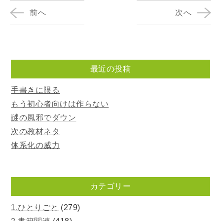
前へ
次へ
最近の投稿
手書きに限る
もう初心者向けは作らない
謎の風邪でダウン
次の教材ネタ
体系化の威力
カテゴリー
1.ひとりごと
(279)