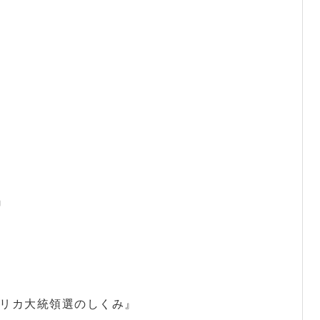
』
メリカ大統領選のしくみ』