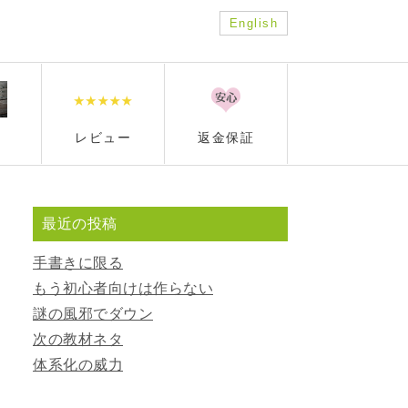
English
レビュー
返金保証
最近の投稿
手書きに限る
もう初心者向けは作らない
謎の風邪でダウン
次の教材ネタ
体系化の威力