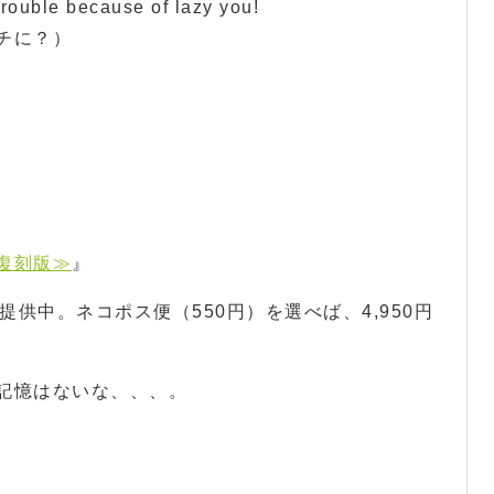
 trouble because of lazy you!
チに？）
復刻版≫
』
で提供中。ネコポス便（550円）を選べば、4,950円
記憶はないな、、、。