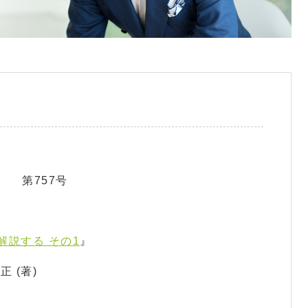
 第757号
説する その1
』
 (著)