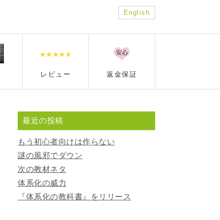
English
レビュー
返金保証
最近の投稿
もう初心者向けは作らない
謎の風邪でダウン
次の教材ネタ
体系化の威力
『体系化の教科書』をリリース