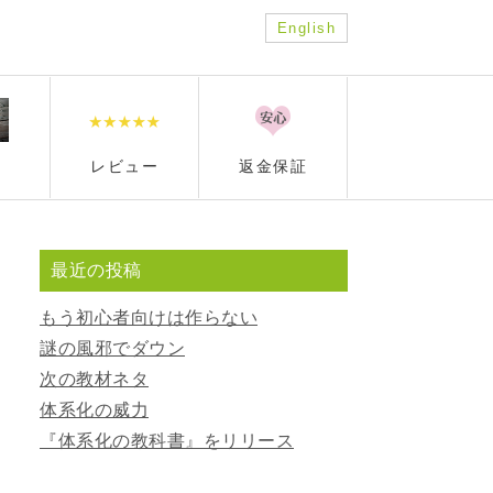
English
レビュー
返金保証
最近の投稿
もう初心者向けは作らない
謎の風邪でダウン
次の教材ネタ
体系化の威力
『体系化の教科書』をリリース