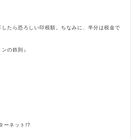
算したら恐ろしい印税額。ちなみに、半分は税金で
ョンの鉄則』
。
ーネット!?