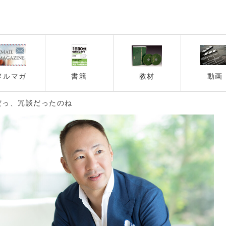
メルマガ
書籍
教材
動画
だっ、冗談だったのね