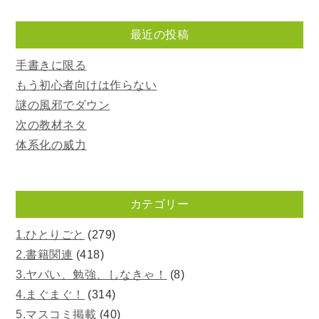
最近の投稿
手書きに限る
もう初心者向けは作らない
謎の風邪でダウン
次の教材ネタ
体系化の威力
カテゴリー
1.ひとりごと
(279)
2.書籍関連
(418)
3.ヤバい、勉強、しなきゃ！
(8)
4.まぐまぐ！
(314)
5.マスコミ掲載
(40)