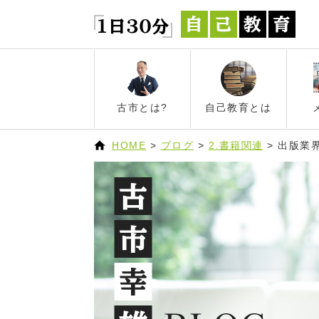
古市とは?
自己教育とは
HOME
>
ブログ
>
2.書籍関連
>
出版業