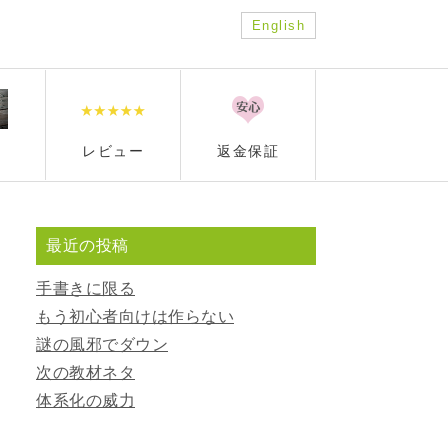
English
レビュー
返金保証
最近の投稿
手書きに限る
もう初心者向けは作らない
謎の風邪でダウン
次の教材ネタ
体系化の威力