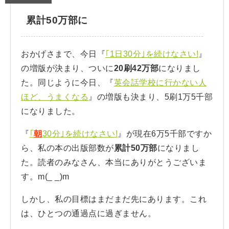
累計50万部に
おかげさまで、今日『
｢1日30分｣を続けなさい!
』
の増版が決まり、ついに
20刷42万部
になりまし
た。同じように今日、『
英会話学校に行かない人
ほど、うまくなる
』の増版も決まり、5刷1万5千部
になりました。
『
｢
朝
30分｣を続けなさい!
』が現在6万5千部ですか
ら、私の本の出版部数が
累計50万部
になりまし
た。読者のみなさん、本当にありがとうございま
す。m(_ _)m
しかし、私の目標はまだまだ先にあります。これ
は、ひとつの通過点に過ぎません。