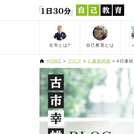
古市とは?
自己教育とは
HOME
>
ブログ
>
2.書籍関連
>
4日連続