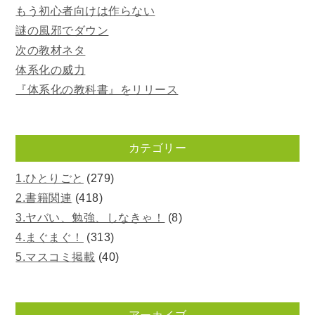
もう初心者向けは作らない
謎の風邪でダウン
次の教材ネタ
体系化の威力
『体系化の教科書』をリリース
カテゴリー
1.ひとりごと
(279)
2.書籍関連
(418)
3.ヤバい、勉強、しなきゃ！
(8)
4.まぐまぐ！
(313)
5.マスコミ掲載
(40)