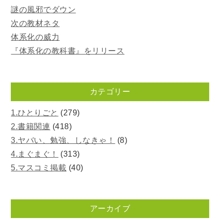
謎の風邪でダウン
次の教材ネタ
体系化の威力
『体系化の教科書』をリリース
カテゴリー
1.ひとりごと
(279)
2.書籍関連
(418)
3.ヤバい、勉強、しなきゃ！
(8)
4.まぐまぐ！
(313)
5.マスコミ掲載
(40)
アーカイブ