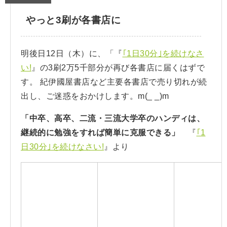
やっと3刷が各書店に
明後日12日（木）に、「『
｢1日30分｣を続けなさ
い!
』の3刷2万5千部分が再び各書店に届くはずで
す。
紀伊國屋書店など主要各書店で売り切れが続
出し、ご迷惑をおかけします。m(_ _)m
「中卒、高卒、二流・三流大学卒のハンディは、
継続的に勉強をすれば簡単に克服できる」
『
｢1
日30分｣を続けなさい!
』より