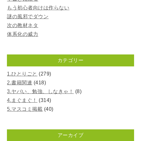
もう初心者向けは作らない
謎の風邪でダウン
次の教材ネタ
体系化の威力
カテゴリー
1.ひとりごと
(279)
2.書籍関連
(418)
3.ヤバい、勉強、しなきゃ！
(8)
4.まぐまぐ！
(314)
5.マスコミ掲載
(40)
アーカイブ