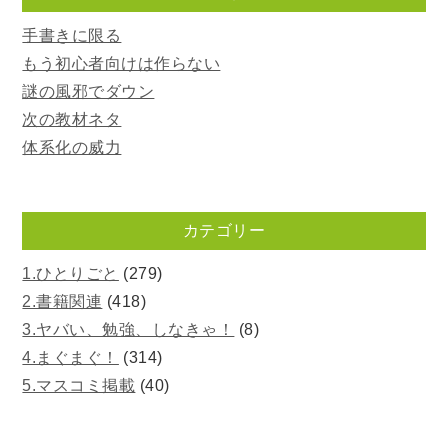
手書きに限る
もう初心者向けは作らない
謎の風邪でダウン
次の教材ネタ
体系化の威力
カテゴリー
1.ひとりごと
(279)
2.書籍関連
(418)
3.ヤバい、勉強、しなきゃ！
(8)
4.まぐまぐ！
(314)
5.マスコミ掲載
(40)