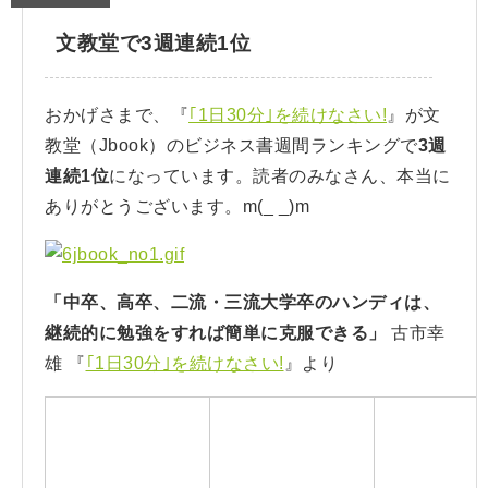
文教堂で3週連続1位
おかげさまで、『
｢1日30分｣を続けなさい!
』が文
教堂（Jbook）のビジネス書週間ランキングで
3週
連続1位
になっています。読者のみなさん、本当に
ありがとうございます。m(_ _)m
「中卒、高卒、二流・三流大学卒のハンディは、
継続的に勉強をすれば簡単に克服できる」
古市幸
雄 『
｢1日30分｣を続けなさい!
』より