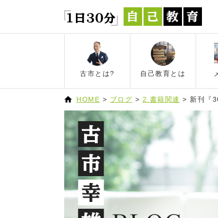
古市とは?
自己教育とは
HOME
>
ブログ
>
2.書籍関連
>
新刊『