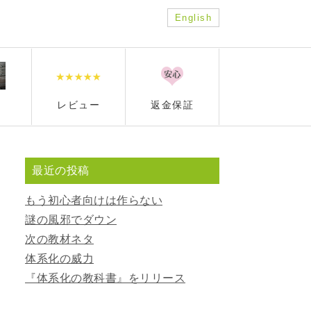
English
レビュー
返金保証
最近の投稿
もう初心者向けは作らない
謎の風邪でダウン
次の教材ネタ
体系化の威力
『体系化の教科書』をリリース