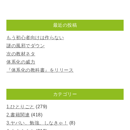
最近の投稿
もう初心者向けは作らない
謎の風邪でダウン
次の教材ネタ
体系化の威力
『体系化の教科書』をリリース
カテゴリー
1.ひとりごと
(279)
2.書籍関連
(418)
3.ヤバい、勉強、しなきゃ！
(8)