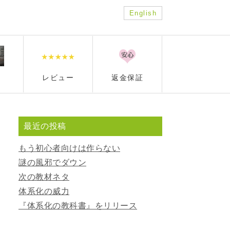
English
レビュー
返金保証
最近の投稿
もう初心者向けは作らない
謎の風邪でダウン
次の教材ネタ
体系化の威力
『体系化の教科書』をリリース