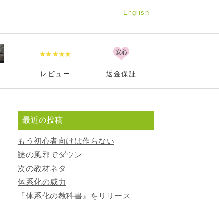
English
レビュー
返金保証
最近の投稿
もう初心者向けは作らない
謎の風邪でダウン
次の教材ネタ
体系化の威力
『体系化の教科書』をリリース