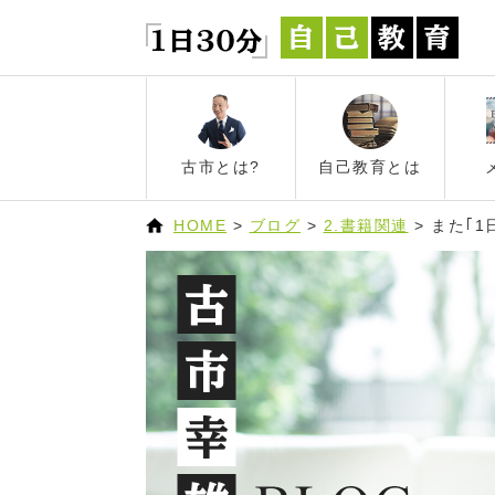
古市とは?
自己教育とは
HOME
>
ブログ
>
2.書籍関連
>
また｢1