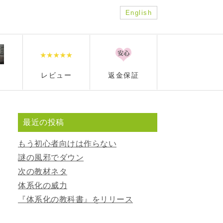
English
レビュー
返金保証
最近の投稿
もう初心者向けは作らない
謎の風邪でダウン
次の教材ネタ
体系化の威力
『体系化の教科書』をリリース