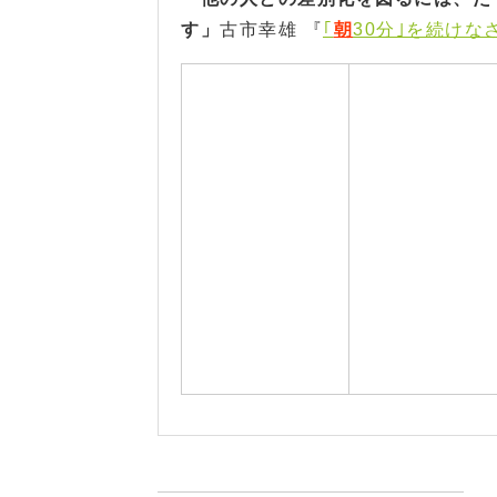
す」
古市幸雄 『
｢
朝
30分｣を続けなさ