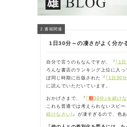
2.書籍関連
1日30分～の凄さがよく分か
自分で言うのもなんですが、『
｢1
ろんな書店のランキング上位に入っ
ぼ同じ時期に出版された『
｢1日30
に読んでいただいています。
おかげさまで、『
｢
朝
30分｣を続けな
これも普通では考えられないスピー
続けなさい!
』が凄すぎるので、色
「他の人との差別化を図るには、た