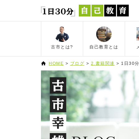
古市とは?
自己教育とは
HOME
>
ブログ
>
2.書籍関連
>
1日30