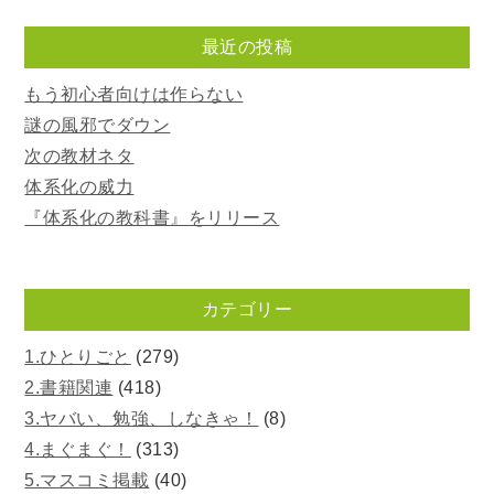
最近の投稿
もう初心者向けは作らない
謎の風邪でダウン
次の教材ネタ
体系化の威力
『体系化の教科書』をリリース
カテゴリー
1.ひとりごと
(279)
2.書籍関連
(418)
3.ヤバい、勉強、しなきゃ！
(8)
4.まぐまぐ！
(313)
5.マスコミ掲載
(40)