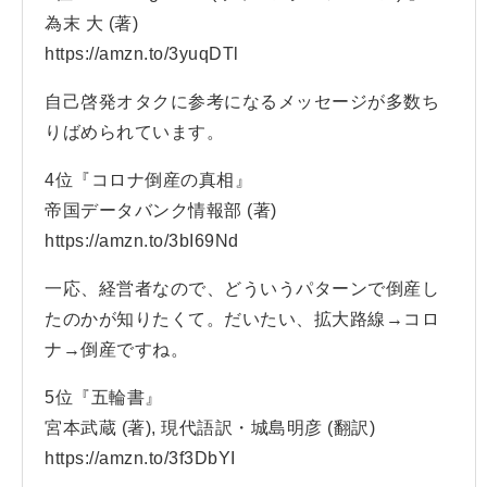
為末 大 (著)
https://amzn.to/3yuqDTl
自己啓発オタクに参考になるメッセージが多数ち
りばめられています。
4位『コロナ倒産の真相』
帝国データバンク情報部 (著)
https://amzn.to/3bI69Nd
一応、経営者なので、どういうパターンで倒産し
たのかが知りたくて。だいたい、拡大路線→コロ
ナ→倒産ですね。
5位『五輪書』
宮本武蔵 (著), 現代語訳・城島明彦 (翻訳)
https://amzn.to/3f3DbYI