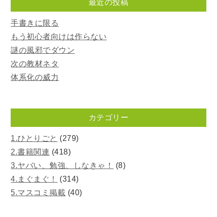
最近の投稿
手書きに限る
もう初心者向けは作らない
謎の風邪でダウン
次の教材ネタ
体系化の威力
カテゴリー
1.ひとりごと
(279)
2.書籍関連
(418)
3.ヤバい、勉強、しなきゃ！
(8)
4.まぐまぐ！
(314)
5.マスコミ掲載
(40)