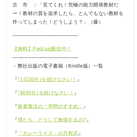
古 市 ：「見てくれ！究極の能力開発教材だ
ー！教材の質を追求したら、とんでもない教材を
作ってしまった！どうしよう？」（爆）
—————————————
【無料】Podcast配信中！
—————————————
・弊社出版の電子書籍（Kindle版）一覧
『
｢1日30分｣を続けなさい！
』
『
｢朝30分｣を続けなさい！
』
『
敗者復活の「学問のすすめ」
』
『
僕たち、どうして勉強するの?
』
『
「カレーライス」の方程式
』