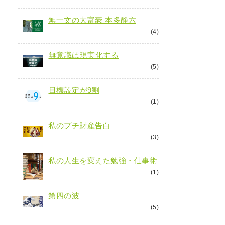
無一文の大富豪 本多静六
(4)
無意識は現実化する
(5)
目標設定が9割
(1)
私のプチ財産告白
(3)
私の人生を変えた勉強・仕事術
(1)
第四の波
(5)