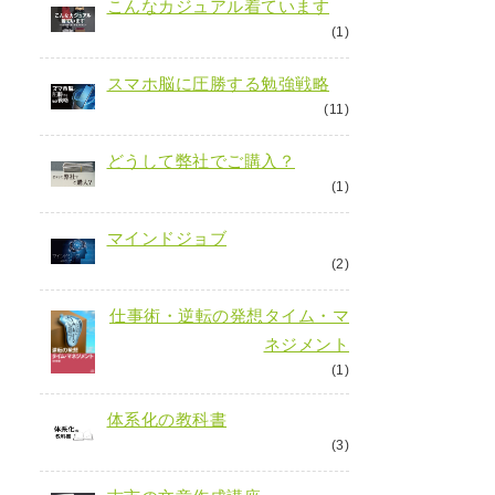
こんなカジュアル着ています
(1)
スマホ脳に圧勝する勉強戦略
(11)
どうして弊社でご購入？
(1)
マインドジョブ
(2)
仕事術・逆転の発想タイム・マ
ネジメント
(1)
体系化の教科書
(3)