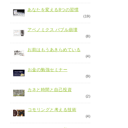
あなたを変える8つの習慣
(19)
アベノミクス バブル崩壊
(8)
お前はもうあきらめている
(4)
お金の勉強セミナー
(9)
カネと時間と自己投資
(2)
コモリングと考える技術
(4)