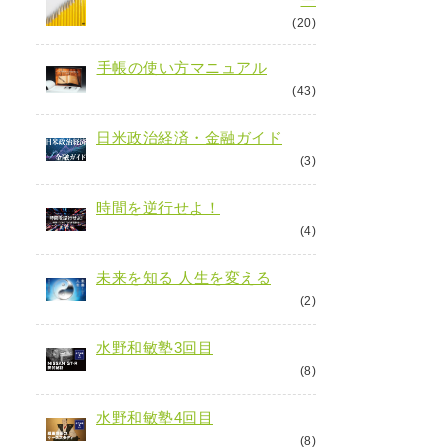
(20)
手帳の使い方マニュアル
(43)
日米政治経済・金融ガイド
(3)
時間を逆行せよ！
(4)
未来を知る 人生を変える
(2)
水野和敏塾3回目
(8)
水野和敏塾4回目
(8)