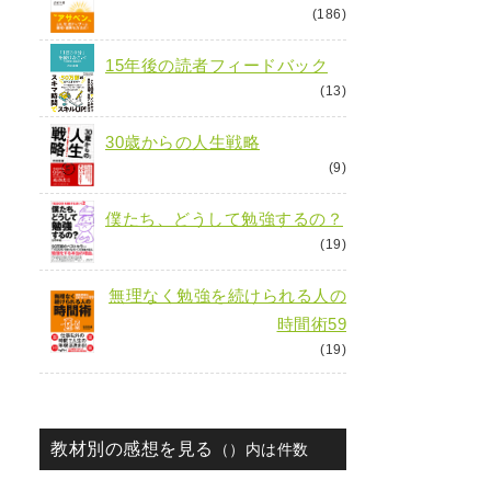
(186)
15年後の読者フィードバック
(13)
30歳からの人生戦略
(9)
僕たち、どうして勉強するの？
(19)
無理なく勉強を続けられる人の
時間術59
(19)
教材別の感想を見る
（）内は件数