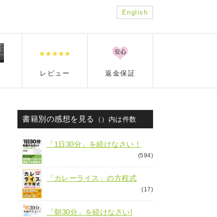
English
レビュー
返金保証
書籍別の感想を見る
（）内は件数
「1日30分」を続けなさい！
(594)
「カレーライス」の方程式
(17)
「朝30分」を続けなさい!