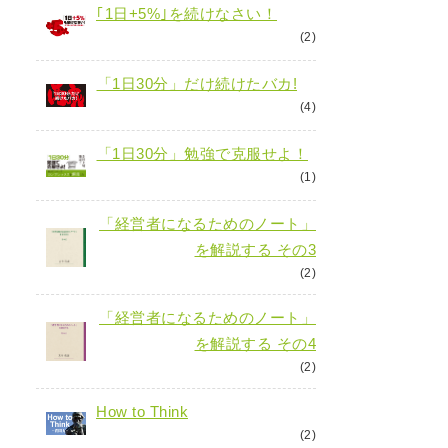
｢1日+5%｣を続けなさい！
(2)
「1日30分」だけ続けたバカ!
(4)
「1日30分」勉強で克服せよ！
(1)
「経営者になるためのノート」
を解説する その3
(2)
「経営者になるためのノート」
を解説する その4
(2)
How to Think
(2)