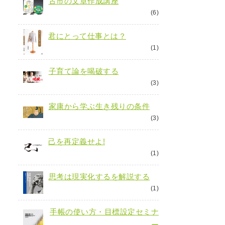
古市の文章作成講座
(6)
君にとって仕事とは？
(1)
子育て論を喝破する
(3)
家康から学ぶ生き残りの条件
(3)
己を再定義せよ!
(1)
思考は現実化するを解説する
(1)
手帳の使い方・目標設定セミナ
ー