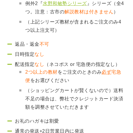
例外2『
水野和敏塾シリーズ
』シリーズ（全4
つ。注意：古市の
解説教材は付きません
）
（上記シリーズ教材が含まれるご注文のみ4
つ以上注文可）
返品・返金
不可
日時指定
なし
配送指定
なし
（ネコポス or 宅急便の指定なし）
2つ以上の教材
をご注文のときのみ
必ず
宅急
便
をお選びください
（ショッピングカートが賢くないので）送料
不足の場合は、弊社でクレジットカード決済
額を調整させていただきます
お礼のハガキは割愛
通常の発送+2日営業日内に発送