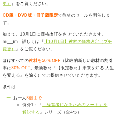
更）
』をご覧ください。
CD版・DVD版・
冊子版
限定
で教材のセールを開催しま
す。
加えて、10月1日に価格改訂をさせていただきます。
m(__)m 詳しくは『
【10月1日】教材の価格改定（プチ
変更）
』をご覧ください。
ほぼすべての
教材を50% OFF
（比較的新しい教材の割引
率は
30% OFF
。最新教材『【限定教材】未来を知る 人生
を変える』を除く）でご提供させていただきます。
条件は
お
一人
3個まで
例外1：『
「経営者になるためのノート」を
解説する
』シリーズ（全4つ）