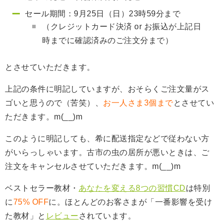
セール期間：9月25日（日）23時59分まで
（クレジットカード決済 or お振込が上記日
時までに確認済みのご注文分まで）
とさせていただきます。
上記の条件に明記していますが、おそらくご注文量がス
ゴいと思うの
で（苦笑）、
お一人さま3個まで
とさせてい
ただきます。m(__
)m
このように明記しても、希に配送指定などで従わない方
がいらっしゃいます。古市の虫の居所が悪いときは、ご
注文をキャンセルさせていただきます。m(__)m
ベストセラー教材・
あなたを変える8つの習慣CD
は特別
に
75% OFF
に。ほとんどのお客さまが「一番影響を受け
た教材」と
レビュー
されています。