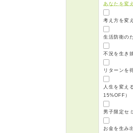
あなたを変え
考え方を変え
生活防衛のた
不況を生き抜
リターンを得
人生を変える
15%OFF）
男子限定セミナ
お金を生み出