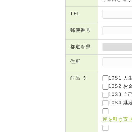
TEL
郵便番号
都道府県
住所
商品 ※
10S1 
10S2 お
10S3 自
10S4 継
運を引き寄