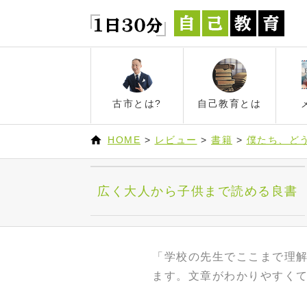
古市とは?
自己教育とは
HOME
>
レビュー
>
書籍
>
僕たち、ど
広く大人から子供まで読める良書
「学校の先生でここまで理
ます。
文章がわかりやすくて