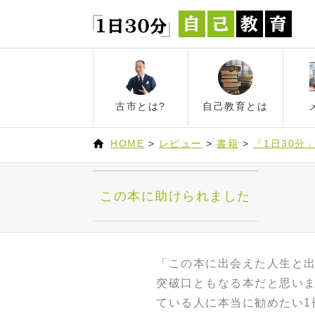
古市とは?
自己教育とは
HOME
>
レビュー
>
書籍
>
「1日30分
この本に助けられました
「この本に出会えた人生と
突破口ともなる本だと思い
ている人に本当に勧めたい1冊