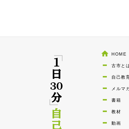
HOME
古市と
自己教
メルマ
書籍
教材
動画