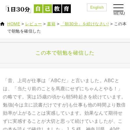
English
HOME
>
レビュー
>
書籍
>
「朝30分」を続けなさい!
>
この本
で朝勉を確信した
この本で朝勉を確信した
「昔、上司が仕事は「ABCだ」と言いました。ABCと
は、「当たり前のことを馬鹿にせずにちゃんとやる！」
の略です。実は15歳の頃から朝5時起きを続けています。
勉強(今は主に読書だけですが)も仕事も他の時間より数倍
効率が上がることは実感しています。効果なんて期待せ
ずに実感することが大切と思って続けていましたが、こ
の本を読んで確信しました
」 J. S.
様 神奈川県 40代