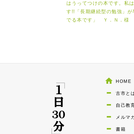
はうってつけの本です。私
す!!「長期継続型の勉強」
でる本です」 Ｙ．Ｎ．様 
HOME
古市と
自己教
メルマ
書籍