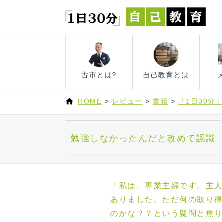
古市とは?
自己教育とは
HOME
>
レビュー
>
書籍
>
「1日30分
勉強しなかったんだと改めて認識
「私は、専業主婦です。主
ありました。ただ何の取り
のかな？？という疑問と焦