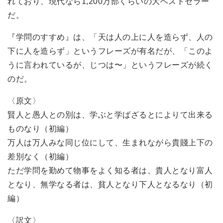
れており、現代なら1,200万部くらいの大ベストセラー
だ。
『学問のすすめ』は、「天は人の上に人を造らず、人の
下に人を造らず」というフレーズが有名だが、「このよ
うに言われているが、じつは〜」というフレーズが続く
のだ。
〈原文〉
賢人と愚人との別は、学ぶと学ばざるとによりて出来る
ものなり（初編）
万人は万人みな同じ位にして、生まれながら貴賤上下の
差別なく（初編）
ただ学問を勤めて物事をよく知る者は、貴人となり富人
となり、無学なる者は、貧人となり下人となるなり（初
編）
〈訳文〉