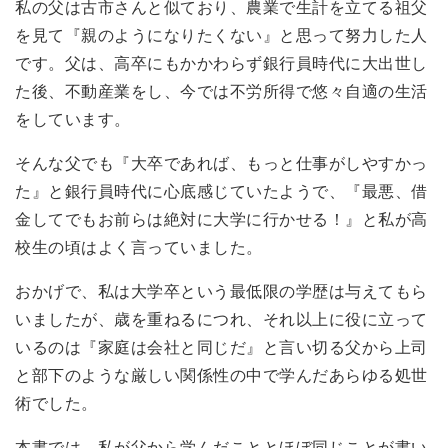
私の父は古市さんと似ており、農業で生計を立てる祖父
を見て『親のようになりたくない』と思って努力した人
です。父は、高卒にもかかわらず銀行員時代に大出世し
た後、不動産業をし、今では不労所得で悠々自適の生活
をしています。
そんな父でも『大卒であれば、もっと仕事がしやすかっ
た』と銀行員時代に心底感じていたようで、『最悪、借
金してでもお前らは絶対に大学に行かせる！』と私が高
校生の頃はよく言っていました。
おかげで、私は大学卒という最低限の学歴は与えてもら
いましたが、歳を重ねるにつれ、それ以上に役に立って
いるのは『家庭は会社と同じだ』と言い切る父から上司
と部下のような厳しい関係性の中で学んだあらゆる処世
術でした。
本書では、私が父から学んだこととほぼ同じことが書い