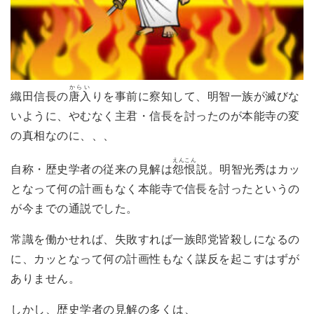
からい
織田信長の
唐入
りを事前に察知して、明智一族が滅びな
いように、やむなく主君・信長を討ったのが本能寺の変
の真相なのに、、、
えんこん
自称・歴史学者の従来の見解は
怨恨
説。明智光秀はカッ
となって何の計画もなく本能寺で信長を討ったというの
が今までの通説でした。
常識を働かせれば、失敗すれば一族郎党皆殺しになるの
に、カッとなって何の計画性もなく謀反を起こすはずが
ありません。
しかし、歴史学者の見解の多くは、