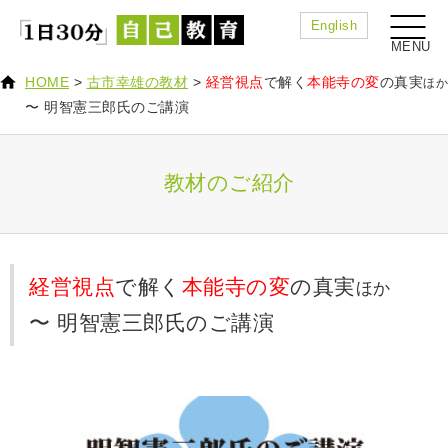
English
HOME
>
古市幸雄の教材
>
経営視点
で解く
本能寺の変
の真実
ほか
〜 明智憲三郎氏のご講演
教材のご紹介
経営視点
で解く
本能寺の変
の真実
ほか
〜 明智憲三郎氏のご講演