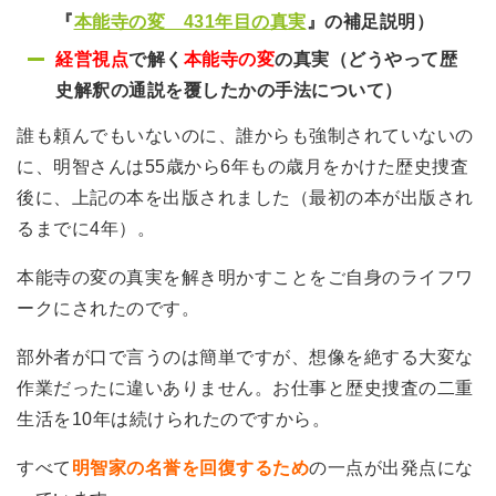
『
本能寺の変 431年目の真実
』の補足説明）
経営視点
で解く
本能寺の変
の真実（どうやって歴
史解釈の通説を覆したかの手法について）
誰も頼んでもいないのに、誰からも強制されていないの
に、明智さんは55歳から6年もの歳月をかけた歴史捜査
後に、上記の本を出版されました（最初の本が出版され
るまでに4年）。
本能寺の変の真実を解き明かすことをご自身のライフワ
ークにされたのです。
部外者が口で言うのは簡単ですが、想像を絶する大変な
作業だったに違いありません。お仕事と歴史捜査の二重
生活を10年は続けられたのですから。
すべて
明智家の名誉を回復するため
の一点が出発点にな