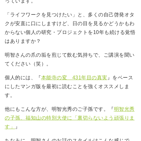
っています。
「ライフワークを見つけたい」と、多くの自己啓発オタ
クが安直に口にしますけど、日の目を見るかどうかもわ
からない個人の研究・プロジェクトを10年も続ける覚悟
はありますか？
明智さんの爪の垢を煎じて飲む気持ちで、ご講演を聞い
てください（笑）。
個人的には、『
本能寺の変 431年目の真実
』をベース
にしたマンガ版を最初に読むことを強くオススメしま
す。
他にもこんな方が、明智光秀のご子孫です。『
明智光秀
の子孫、福知山の特別大使に「裏切らないよう頑張りま
す」
』
ちなみに、明智さんのお話のスタイルはこんな感じで