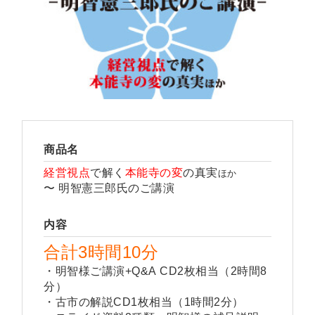
商品名
経営視点
で解く
本能寺の変
の真実
ほか
〜 明智憲三郎氏のご講演
内容
合計3時間10分
・明智様ご講演+Q&A CD2枚相当（2時間8
分）
・古市の解説CD1枚相当（1時間2分）