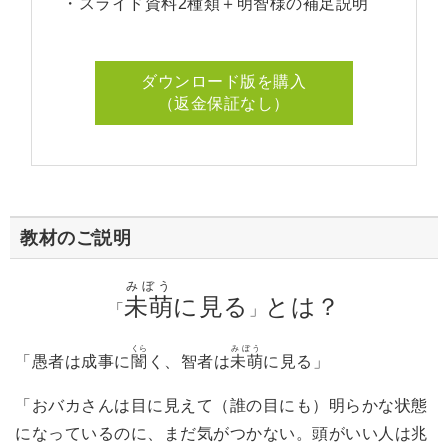
・スライド資料2種類＋明智様の補足説明
ダウンロード版を購入
（返金保証なし）
教材のご説明
みぼう
未萌
に見る
とは？
「
」
くら
みぼう
「愚者は成事に
闇
く、智者は
未萌
に見る」
「おバカさんは目に見えて（誰の目にも）明らかな状態
になっているのに、まだ気がつかない。頭がいい人は兆