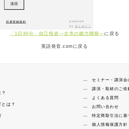
powered
読者登録規約
by
まぐまぐ！
「1日30分」自己投資―古市の能力開発―
に戻る
英語発音.comに戻る
セミナー・講演会
講演・取材のご依
は？
よくある質問
育とは？
お問い合わせ
ガ
特定商取引法に基
個人情報保護方針