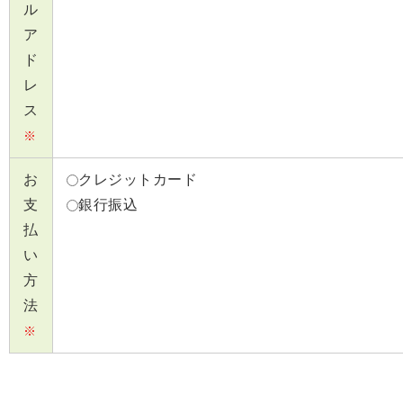
ル
ア
ド
レ
ス
※
お
クレジットカード
支
銀行振込
払
い
方
法
※