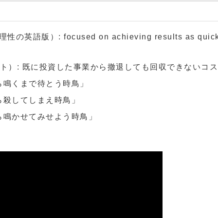
の英語版）: focused on achieving results as quickly 
クコスト）: 既に投資した事業から撤退しても回収できないコ
ら鳴くまで待とう時鳥」
ら殺してしまえ時鳥」
ら鳴かせてみせよう時鳥」