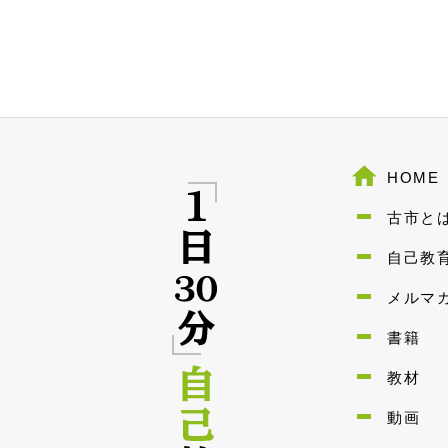
HOME
古市と
自己教
メルマ
書籍
教材
動画