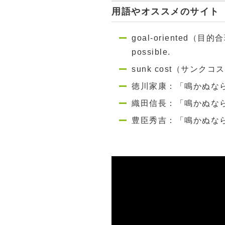
用語やオススメのサイト
goal-oriented（目的合理性
possible.
sunk cost（サン
徳川家康：「鳴かぬな
織田信長：「鳴かぬな
豊臣秀吉：「鳴かぬな