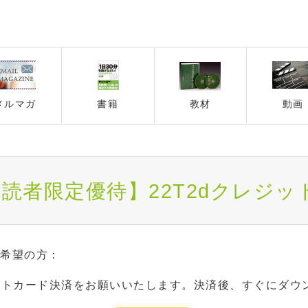
メルマガ
書籍
教材
動画
ﾒﾙﾏｶﾞ読者限定優待】22T2dクレ
ご希望の方：
ットカード決済をお願いいたします。決済後、すぐにダウ