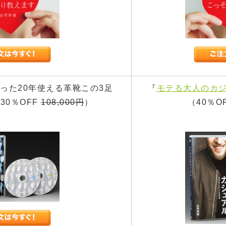
かった20年使える革靴この3足
『
モテる大人のカジ
30％OFF
108,000円
）
（40％O