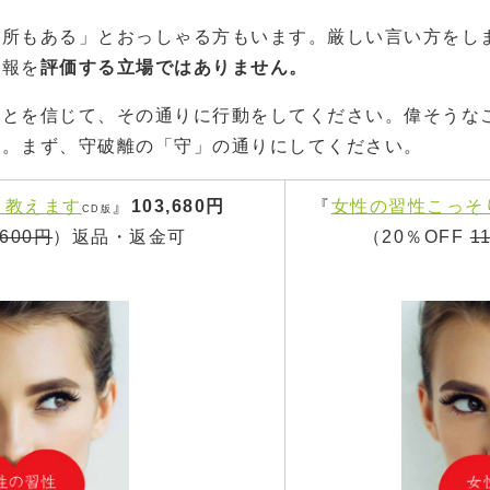
箇所もある」とおっしゃる方もいます。厳しい言い方をし
情報を
評価する立場ではありません。
ことを信じて、その通りに行動をしてください。偉そうな
い。まず、守破離の「守」の通りにしてください。
り教えます
』
103,680円
『
女性の習性こっそ
CD版
,600円
）返品・返金可
（20％OFF
1