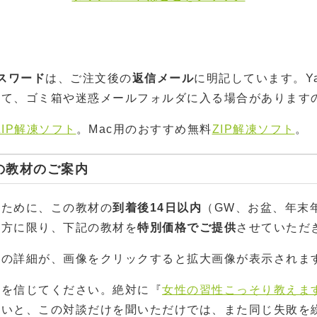
スワード
は、ご注文後の
返信メール
に明記しています。Ya
れて、ゴミ箱や迷惑メールフォルダに入る場合があります
ZIP解凍ソフト
。Mac用のおすすめ無料
ZIP解凍ソフト
。
の教材のご案内
のために、この教材の
到着後14日以内
（GW、お盆、年末
た方に限り、下記の教材を
特別価格でご提供
させていただ
材の詳細が、画像をクリックすると拡大画像が表示されま
私を信じてください。絶対に『
女性の習性こっそり教えま
ないと、この対談だけを聞いただけでは、また同じ失敗を