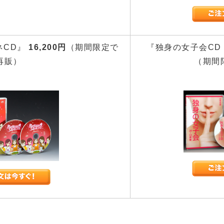
ネCD』
16,200円
（期間限定で
『独身の女子会CD 
再販）
（期間