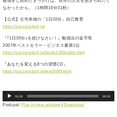
勉強をし始めたきっかけは、自分の人生をあきらめたく
なかったから。
（1時間10分31秒）
【公式】古市幸雄の「1日30分」自己教育
https://successtool.jp/
『｢1日30分｣を続けなさい！』勉強法の金字塔
2007年ベストセラー・ビジネス書第1位
https://successtool.jp/book/130kindle.html
『あなたを変える8つの習慣CD』
https://successtool.jp/text/09t9.html
音
00:00
00:00
声
Podcast:
Play in new window
|
Download
プ
レ