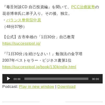
『毒舌対談CD 自己投資編』を聞いて、
PCC治療家塾
の
花谷博幸氏に弟子入り。その後、独立。
・
バランス整骨院中原
（48分37秒）
【公式】古市幸雄の「1日30分」自己教育
https://successtool.jp/
『｢1日30分｣を続けなさい！』勉強法の金字塔
2007年ベストセラー・ビジネス書第1位
https://successtool.jp/book/130kindle.html
音
00:00
00:00
声
Podcast:
Play in new window
|
Download
プ
レ
ー