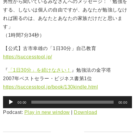
男性から聞いているみなさんへのメッセージ：「勉強を
する、しないは個人の自由ですが、あなたが勉強しなけ
れば困るのは、あなたとあなたの家族だけだと思いま
す」
（1時間7分34秒）
【公式】古市幸雄の「1日30分」自己教育
https://successtool.jp/
『
「1日30分」を続けなさい！
』勉強法の金字塔
2007年ベストセラー・ビジネス書第1位
https://successtool.jp/book/130kindle.html
音
00:00
00:00
声
Podcast:
Play in new window
|
Download
プ
レ
ー