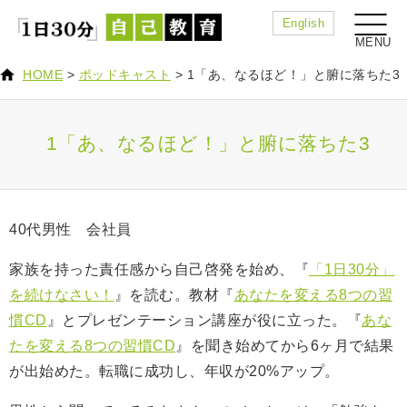
English
HOME
>
ポッドキャスト
>
1「あ、なるほど！」と腑に落ちた3
1「あ、なるほど！」と腑に落ちた3
40代男性 会社員
家族を持った責任感から自己啓発を始め、『
「1日30分」
を続けなさい！
』を読む。教材『
あなたを変える8つの習
慣CD
』とプレゼンテーション講座が役に立った。『
あな
たを変える8つの習慣CD
』を聞き始めてから6ヶ月で結果
が出始めた。転職に成功し、年収が20%アップ。